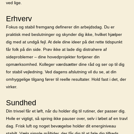
ved lige.
Erhverv
Fokus og stabil fremgang definerer din arbejdsdag. Du er
praktisk med beslutninger og skynder dig ikke, hvilket hjælper
dig med at undgå fejl. At dele dine ideer på det rette tidspunkt
får folk på din side. Prøv ikke at lade dig distrahere af
sideproblemer – dine hovedprojekter fortjener din
opmærksomhed. Kolleger værdsætter dine råd og ser op til dig
for stabil vejledning. Ved dagens afslutning vil du se, at din
omhyggelige tilgang fører til reelle resultater. Hold fast i det, der
virker.
Sundhed
Din trivsel får et løft, når du holder dig til rutiner, der passer dig.
Hvile er vigtigt, så spring ikke pauser over, selv i løbet af en travl
dag. Frisk luft og noget bevægelse holder dit energiniveau
stabilt. Vælg simple måltider, der får dig til at føle dig tilfreds,