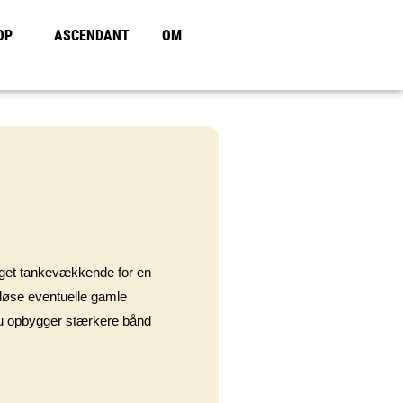
OP
ASCENDANT
OM
noget tankevækkende for en
 løse eventuelle gamle
. Du opbygger stærkere bånd