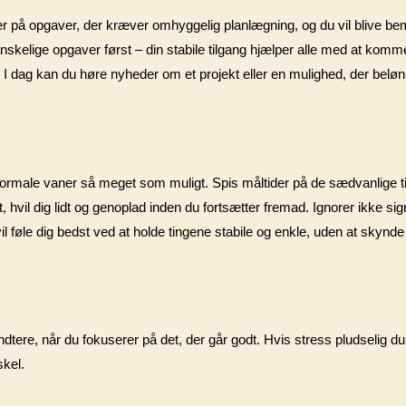
ser på opgaver, der kræver omhyggelig planlægning, og du vil blive bem
skelige opgaver først – din stabile tilgang hjælper alle med at komm
. I dag kan du høre nyheder om et projekt eller en mulighed, der belønn
ne normale vaner så meget som muligt. Spis måltider på de sædvanlige tid
 hvil dig lidt og genoplad inden du fortsætter fremad. Ignorer ikke sign
l føle dig bedst ved at holde tingene stabile og enkle, uden at skynde d
åndtere, når du fokuserer på det, der går godt. Hvis stress pludselig 
skel.