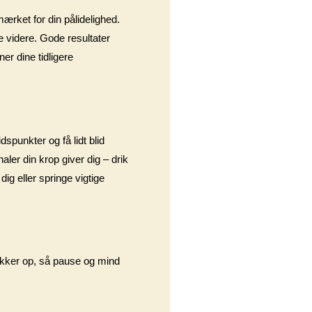
ærket for din pålidelighed.
e videre. Gode resultater
er dine tidligere
spunkter og få lidt blid
aler din krop giver dig – drik
ig eller springe vigtige
dukker op, så pause og mind