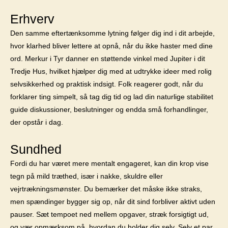
Erhverv
Den samme eftertænksomme lytning følger dig ind i dit arbejde,
hvor klarhed bliver lettere at opnå, når du ikke haster med dine
ord. Merkur i Tyr danner en støttende vinkel med Jupiter i dit
Tredje Hus, hvilket hjælper dig med at udtrykke ideer med rolig
selvsikkerhed og praktisk indsigt. Folk reagerer godt, når du
forklarer ting simpelt, så tag dig tid og lad din naturlige stabilitet
guide diskussioner, beslutninger og endda små forhandlinger,
der opstår i dag.
Sundhed
Fordi du har været mere mentalt engageret, kan din krop vise
tegn på mild træthed, især i nakke, skuldre eller
vejrtrækningsmønster. Du bemærker det måske ikke straks,
men spændinger bygger sig op, når dit sind forbliver aktivt uden
pauser. Sæt tempoet ned mellem opgaver, stræk forsigtigt ud,
og vær opmærksom på, hvordan du holder dig selv. Selv et par