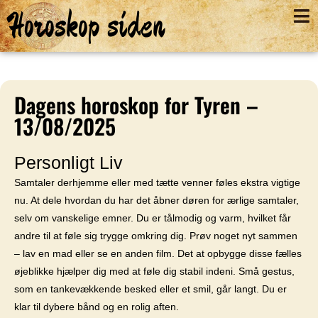
Horoskop siden
Dagens horoskop for Tyren –
13/08/2025
Personligt Liv
Samtaler derhjemme eller med tætte venner føles ekstra vigtige
nu. At dele hvordan du har det åbner døren for ærlige samtaler,
selv om vanskelige emner. Du er tålmodig og varm, hvilket får
andre til at føle sig trygge omkring dig. Prøv noget nyt sammen
– lav en mad eller se en anden film. Det at opbygge disse fælles
øjeblikke hjælper dig med at føle dig stabil indeni. Små gestus,
som en tankevækkende besked eller et smil, går langt. Du er
klar til dybere bånd og en rolig aften.