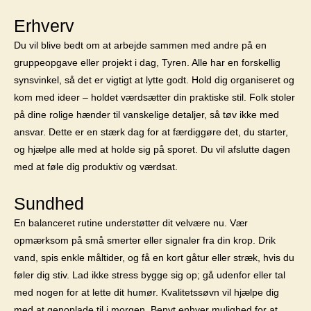
Erhverv
Du vil blive bedt om at arbejde sammen med andre på en
gruppeopgave eller projekt i dag, Tyren. Alle har en forskellig
synsvinkel, så det er vigtigt at lytte godt. Hold dig organiseret og
kom med ideer – holdet værdsætter din praktiske stil. Folk stoler
på dine rolige hænder til vanskelige detaljer, så tøv ikke med
ansvar. Dette er en stærk dag for at færdiggøre det, du starter,
og hjælpe alle med at holde sig på sporet. Du vil afslutte dagen
med at føle dig produktiv og værdsat.
Sundhed
En balanceret rutine understøtter dit velvære nu. Vær
opmærksom på små smerter eller signaler fra din krop. Drik
vand, spis enkle måltider, og få en kort gåtur eller stræk, hvis du
føler dig stiv. Lad ikke stress bygge sig op; gå udenfor eller tal
med nogen for at lette dit humør. Kvalitetssøvn vil hjælpe dig
med at genoplade til i morgen. Benyt enhver mulighed for at