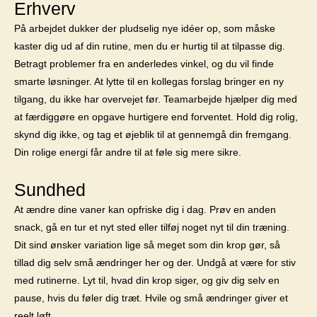
Erhverv
På arbejdet dukker der pludselig nye idéer op, som måske
kaster dig ud af din rutine, men du er hurtig til at tilpasse dig.
Betragt problemer fra en anderledes vinkel, og du vil finde
smarte løsninger. At lytte til en kollegas forslag bringer en ny
tilgang, du ikke har overvejet før. Teamarbejde hjælper dig med
at færdiggøre en opgave hurtigere end forventet. Hold dig rolig,
skynd dig ikke, og tag et øjeblik til at gennemgå din fremgang.
Din rolige energi får andre til at føle sig mere sikre.
Sundhed
At ændre dine vaner kan opfriske dig i dag. Prøv en anden
snack, gå en tur et nyt sted eller tilføj noget nyt til din træning.
Dit sind ønsker variation lige så meget som din krop gør, så
tillad dig selv små ændringer her og der. Undgå at være for stiv
med rutinerne. Lyt til, hvad din krop siger, og giv dig selv en
pause, hvis du føler dig træt. Hvile og små ændringer giver et
reelt løft.