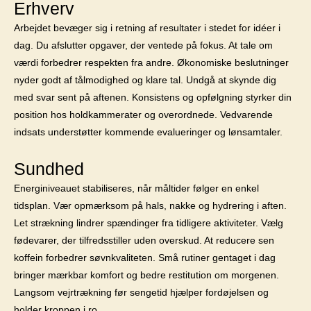
Erhverv
Arbejdet bevæger sig i retning af resultater i stedet for idéer i
dag. Du afslutter opgaver, der ventede på fokus. At tale om
værdi forbedrer respekten fra andre. Økonomiske beslutninger
nyder godt af tålmodighed og klare tal. Undgå at skynde dig
med svar sent på aftenen. Konsistens og opfølgning styrker din
position hos holdkammerater og overordnede. Vedvarende
indsats understøtter kommende evalueringer og lønsamtaler.
Sundhed
Energiniveauet stabiliseres, når måltider følger en enkel
tidsplan. Vær opmærksom på hals, nakke og hydrering i aften.
Let strækning lindrer spændinger fra tidligere aktiviteter. Vælg
fødevarer, der tilfredsstiller uden overskud. At reducere sen
koffein forbedrer søvnkvaliteten. Små rutiner gentaget i dag
bringer mærkbar komfort og bedre restitution om morgenen.
Langsom vejrtrækning før sengetid hjælper fordøjelsen og
holder kroppen i ro.