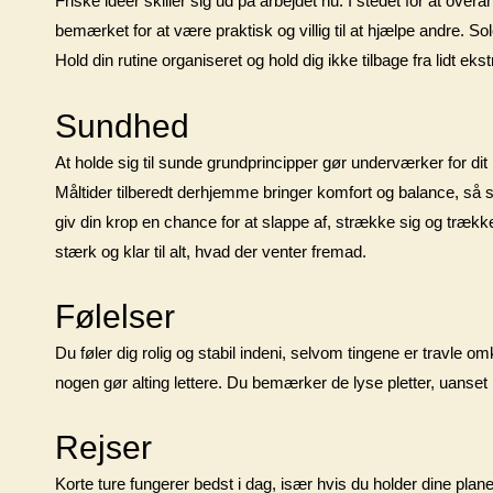
Friske ideer skiller sig ud på arbejdet nu. I stedet for at overa
bemærket for at være praktisk og villig til at hjælpe andre. 
Hold din rutine organiseret og hold dig ikke tilbage fra lidt ek
Sundhed
At holde sig til sunde grundprincipper gør underværker for dit 
Måltider tilberedt derhjemme bringer komfort og balance, så 
giv din krop en chance for at slappe af, strække sig og trækk
stærk og klar til alt, hvad der venter fremad.
Følelser
Du føler dig rolig og stabil indeni, selvom tingene er travle omk
nogen gør alting lettere. Du bemærker de lyse pletter, uanset
Rejser
Korte ture fungerer bedst i dag, især hvis du holder dine plane