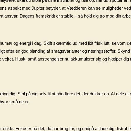
nalysere, skal du stole på dine instinkter og tale op, når du spotter en 
Solens aspekt med Jupiter betyder, at Vædderen kan se muligheder ved 
stra ansvar. Dagens fremskridt er stabile – så hold dig tro mod din arbej
humør og energi i dag. Skift skærmtid ud med lidt frisk luft, selvom de
sigt efter en god blanding af smagsvarianter og næringsstoffer. Skynd
e vejret. Husk, små anstrengelser nu akkumulerer sig og hjælper dig m
ring dig. Stol på dig selv til at håndtere det, der dukker op. At dele et 
 hvor små de er.
r enkle. Fokuser på det, du har brug for, og undgå at lade dig distraher