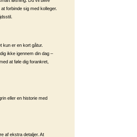
smart løsning. Du vil blive
at forbinde sig med kolleger.
dsstil.
t kun er en kort gåtur.
 dig ikke igennem din dag –
ed at føle dig forankret,
grin eller en historie med
e af ekstra detaljer. At