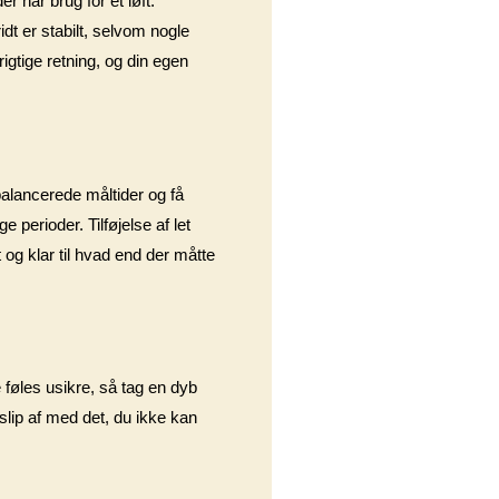
r har brug for et løft.
dt er stabilt, selvom nogle
rigtige retning, og din egen
fbalancerede måltider og få
e perioder. Tilføjelse af let
 og klar til hvad end der måtte
e føles usikre, så tag en dyb
slip af med det, du ikke kan