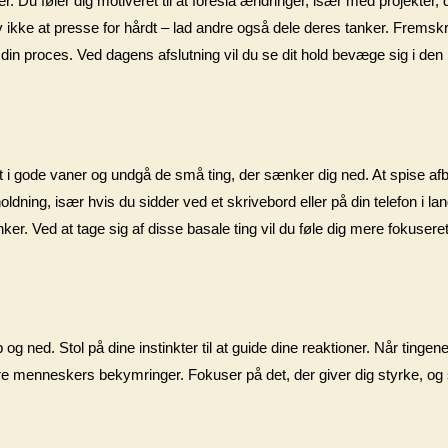
. Du føler dig motiveret til at foreslå ændringer, især med projekter, de
v ikke at presse for hårdt – lad andre også dele deres tanker. Fremskri
å din proces. Ved dagens afslutning vil du se dit hold bevæge sig i den 
 fast i gode vaner og undgå de små ting, der sænker dig ned. At spise a
ldning, især hvis du sidder ved et skrivebord eller på din telefon i lang
er. Ved at tage sig af disse basale ting vil du føle dig mere fokuseret
og ned. Stol på dine instinkter til at guide dine reaktioner. Når tingen
re menneskers bekymringer. Fokuser på det, der giver dig styrke, og 