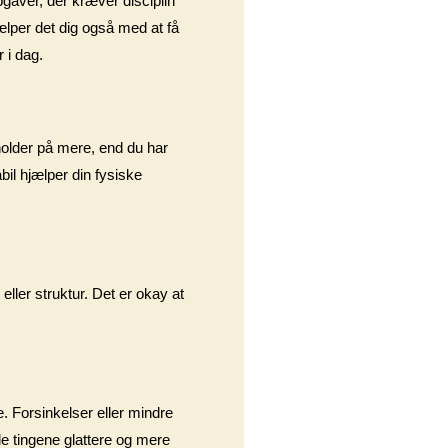
pgaver, der kræver disciplin
ælper det dig også med at få
 i dag.
 holder på mere, end du har
bil hjælper din fysiske
ller struktur. Det er okay at
. Forsinkelser eller mindre
lde tingene glattere og mere