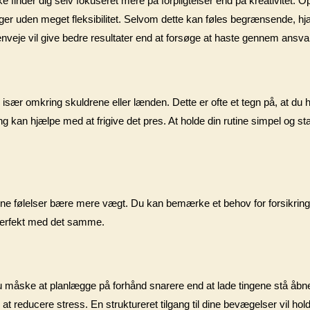
ke finder dig selv fokuseret mere på forpligtelser end på kreativitet. O
inger uden meget fleksibilitet. Selvom dette kan føles begrænsende, hj
genveje vil give bedre resultater end at forsøge at haste gennem ansvar
, især omkring skuldrene eller lænden. Dette er ofte et tegn på, at du
g kan hjælpe med at frigive det pres. At holde din rutine simpel og sta
ne følelser bære mere vægt. Du kan bemærke et behov for forsikring e
s perfekt med det samme.
du måske at planlægge på forhånd snarere end at lade tingene stå åbne
 at reducere stress. En struktureret tilgang til dine bevægelser vil ho