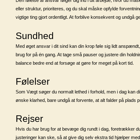
Den følelse af ansvar følger dig ind i dit arbejde, hvor du mås
eller struktur, prioriteres, og du skal måske opfylde forventn
vigtige ting gjort ordentligt. At forblive konsekvent og undgå 
Sundhed
Med øget ansvar i dit sind kan din krop føle sig lidt anspændt
brug for på én gang. At tage små pauser og justere din holdnin
balance bedre end at forsøge at gøre for meget på kort tid.
Følelser
Som Vægt søger du normalt lethed i forhold, men i dag kan di
ønske klarhed, bare undgå at forvente, at alt falder på plad
Rejser
Hvis du har brug for at bevæge dig rundt i dag, foretrækker 
justeringer kan ske, så at give dig selv ekstra tid hjælper med