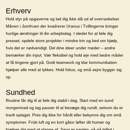
Erhverv
Hold styr på opgaverne og lad dig ikke slå ud af overraskelser.
Månen i Jomfruen der kvadrerer Uranus i Tvillingerne bringer
hurtige ændringer til din arbejdsdag. I stedet for at føle dig
presset, opdele store projekter i mindre trin og bed om hjælp,
hvis det er nødvendigt. Del dine ideer under møder – andre
bemærker din input. Vær fleksibel og hold øje med bedre måder
at få tingene gjort på. Godt teamwork og klar kommunikation
hjælper alle med at lykkes. Hold fokus, og små sejre bygger sig
op.
Sundhed
Routine får dig til at føle dig stabil i dag. Start med en sund
morgenmad og tag pauser til at bevæge dig rundt, selvom du er
travlt optaget. Pres dig ikke for hårdt eller bekymre dig om små
symptomer. Frisk luft og en kort gåtur løfter dit humør og
hjælper dig med at slappe af. Søvn er nøglen, så gå tidligt i