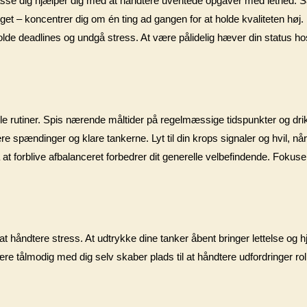
 tilpasse dig hjælper dig med at håndtere uventede opgaver med lethed.
eget – koncentrer dig om én ting ad gangen for at holde kvaliteten høj.
olde deadlines og undgå stress. At være pålidelig hæver din status 
mple rutiner. Spis nærende måltider på regelmæssige tidspunkter og dri
e spændinger og klare tankerne. Lyt til din krops signaler og hvil, når
t forblive afbalanceret forbedrer dit generelle velbefindende. Fokuse
e at håndtere stress. At udtrykke dine tanker åbent bringer lettelse og
være tålmodig med dig selv skaber plads til at håndtere udfordringer ro