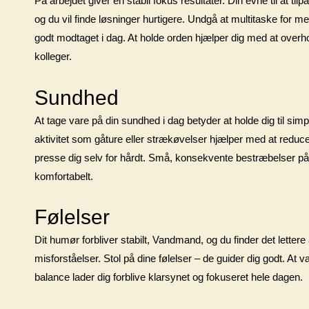
På arbejdet giver en stabil fokus resultater. Din evne til at
og du vil finde løsninger hurtigere. Undgå at multitaske for m
godt modtaget i dag. At holde orden hjælper dig med at overh
kolleger.
Sundhed
At tage vare på din sundhed i dag betyder at holde dig til si
aktivitet som gåture eller strækøvelser hjælper med at reducer
presse dig selv for hårdt. Små, konsekvente bestræbelser på a
komfortabelt.
Følelser
Dit humør forbliver stabilt, Vandmand, og du finder det letter
misforståelser. Stol på dine følelser – de guider dig godt. At 
balance lader dig forblive klarsynet og fokuseret hele dagen.