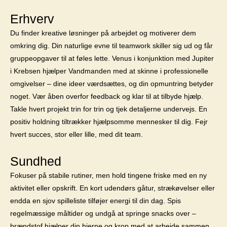
Erhverv
Du finder kreative løsninger på arbejdet og motiverer dem
omkring dig. Din naturlige evne til teamwork skiller sig ud og får
gruppeopgaver til at føles lette. Venus i konjunktion med Jupiter
i Krebsen hjælper Vandmanden med at skinne i professionelle
omgivelser – dine ideer værdsættes, og din opmuntring betyder
noget. Vær åben overfor feedback og klar til at tilbyde hjælp.
Takle hvert projekt trin for trin og tjek detaljerne undervejs. En
positiv holdning tiltrækker hjælpsomme mennesker til dig. Fejr
hvert succes, stor eller lille, med dit team.
Sundhed
Fokuser på stabile rutiner, men hold tingene friske med en ny
aktivitet eller opskrift. En kort udendørs gåtur, strækøvelser eller
endda en sjov spilleliste tilføjer energi til din dag. Spis
regelmæssige måltider og undgå at springe snacks over –
brændstof hjælper din hjerne og krop med at arbejde sammen.