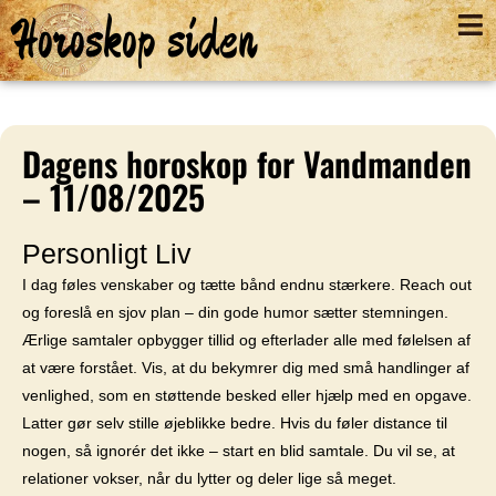
Horoskop siden
Dagens horoskop for Vandmanden
– 11/08/2025
Personligt Liv
I dag føles venskaber og tætte bånd endnu stærkere. Reach out
og foreslå en sjov plan – din gode humor sætter stemningen.
Ærlige samtaler opbygger tillid og efterlader alle med følelsen af
at være forstået. Vis, at du bekymrer dig med små handlinger af
venlighed, som en støttende besked eller hjælp med en opgave.
Latter gør selv stille øjeblikke bedre. Hvis du føler distance til
nogen, så ignorér det ikke – start en blid samtale. Du vil se, at
relationer vokser, når du lytter og deler lige så meget.