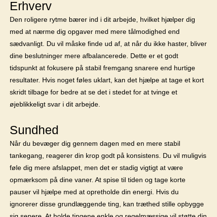
Erhverv
Den roligere rytme bærer ind i dit arbejde, hvilket hjælper dig
med at nærme dig opgaver med mere tålmodighed end
sædvanligt. Du vil måske finde ud af, at når du ikke haster, bliver
dine beslutninger mere afbalancerede. Dette er et godt
tidspunkt at fokusere på stabil fremgang snarere end hurtige
resultater. Hvis noget føles uklart, kan det hjælpe at tage et kort
skridt tilbage for bedre at se det i stedet for at tvinge et
øjeblikkeligt svar i dit arbejde.
Sundhed
Når du bevæger dig gennem dagen med en mere stabil
tankegang, reagerer din krop godt på konsistens. Du vil muligvis
føle dig mere afslappet, men det er stadig vigtigt at være
opmærksom på dine vaner. At spise til tiden og tage korte
pauser vil hjælpe med at opretholde din energi. Hvis du
ignorerer disse grundlæggende ting, kan træthed stille opbygge
sig senere. At holde tingene enkle og regelmæssige vil støtte din