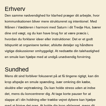
Erhverv
Den samme nødvendighed for klarhed præger dit arbejde, hvor
kommunikationen bliver mere struktureret og intentionel. Med
Månen i Vædderen i harmoni med Saturn i dit Tredje Hus, bærer
dine ord vægt, og du kan have brug for at være præcis i,
hvordan du forklarer ideer eller instruktioner. Det er et godt
tidspunkt at organisere tanker, afslutte detaljer og håndtere
vigtige diskussioner omhyggeligt. At nedsætte din talehastighed
en smule kan hjælpe med at undgå unødvendig forvirring.
Sundhed
Mens dit sind forbliver fokuseret på at få tingene rigtigt, kan din
krop afspejle en smule spænding, især omkring din kæbe,
skuldre eller vejrtrækning. Du kan holde stress uden at indse
det, mens du koncentrerer dig. At tage korte pauser for at
slappe af i din holdning eller trække vejret dybere kan hjælpe
med at frigive det pres. At holde din krop afslappet, mens dit