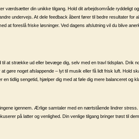
 værdsætter din unikke tilgang. Hold dit arbejdsområde ryddeligt og s
r andre undervejs. At dele feedback åbent fører til bedre resultater for 
 at foreslå friske løsninger. Ved dagens afslutning vil du blive anerk
til at strække ud eller bevæge dig, selv med en travl tidsplan. Drik n
t gøre noget afslappende – lyt til musik eller få lidt frisk luft. Hold s
ler en tidlig sengetid, hjælper dig med at føle dig mere balanceret og 
e tingene igennem. Ærlige samtaler med en nærtstående lindrer stress. G
kuserer på latter og venlighed. Din venlige tilgang bringer trøst til de