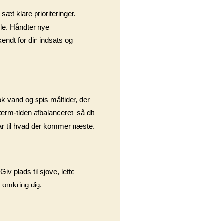
æt klare prioriteringer.
alle. Håndter nye
endt for din indsats og
ok vand og spis måltider, der
kærm-tiden afbalanceret, så dit
klar til hvad der kommer næste.
iv plads til sjove, lette
m omkring dig.