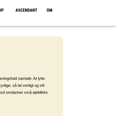
OP
ASCENDANT
OM
eningsfuld samtale. At lytte
ige, så tal venligt og stil
e ord omdanner små øjeblikke