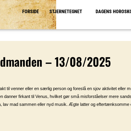
FORSIDE
STJERNETEGNET
DAGENS HOROSK
ndmanden – 13/08/2025
t til venner eller en særlig person og foreslå en sjov aktivitet eller m
danner firkant til Venus, hvilket gør små misforståelser mere sandsynl
ften, lav mad sammen eller nyd musik. Ægte latter og eftertænksomm