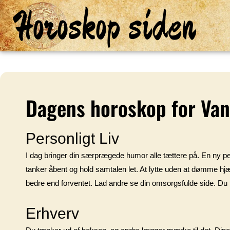
Horoskop siden
Dagens horoskop for Va
Personligt Liv
I dag bringer din særprægede humor alle tættere på. En ny pers
tanker åbent og hold samtalen let. At lytte uden at dømme hj
bedre end forventet. Lad andre se din omsorgsfulde side. Du får
Erhverv