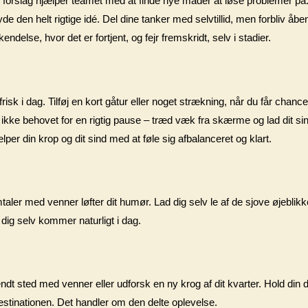
 forslag hjælper teamet med at finde nye måder at løse problemer p
byde den helt rigtige idé. Del dine tanker med selvtillid, men forbliv å
lse, hvor det er fortjent, og fejr fremskridt, selv i stadier.
risk i dag. Tilføj en kort gåtur eller noget strækning, når du får chanc
r ikke behovet for en rigtig pause – træd væk fra skærme og lad dit sin
er din krop og dit sind med at føle sig afbalanceret og klart.
taler med venner løfter dit humør. Lad dig selv le af de sjove øjeblikk
 dig selv kommer naturligt i dag.
ndt sted med venner eller udforsk en ny krog af dit kvarter. Hold din d
tinationen. Det handler om den delte oplevelse.