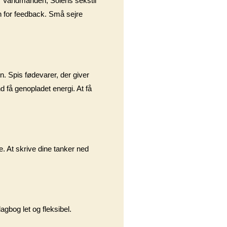
å. Vandmanden, Solens sekstil
ben for feedback. Små sejre
en. Spis fødevarer, der giver
d få genopladet energi. At få
e. At skrive dine tanker ned
agbog let og fleksibel.