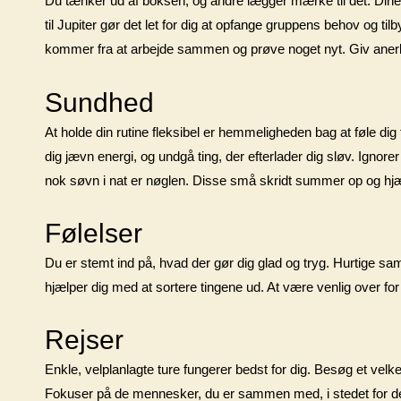
Du tænker ud af boksen, og andre lægger mærke til det. Dine
til Jupiter gør det let for dig at opfange gruppens behov og til
kommer fra at arbejde sammen og prøve noget nyt. Giv anerkende
Sundhed
At holde din rutine fleksibel er hemmeligheden bag at føle dig f
dig jævn energi, og undgå ting, der efterlader dig sløv. Ignore
nok søvn i nat er nøglen. Disse små skridt summer op og hjælp
Følelser
Du er stemt ind på, hvad der gør dig glad og tryg. Hurtige sam
hjælper dig med at sortere tingene ud. At være venlig over for
Rejser
Enkle, velplanlagte ture fungerer bedst for dig. Besøg et velke
Fokuser på de mennesker, du er sammen med, i stedet for des