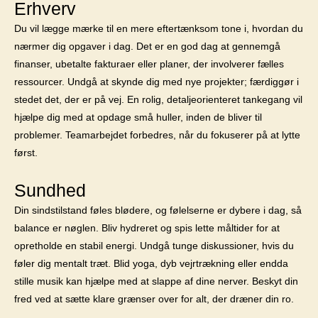
Erhverv
Du vil lægge mærke til en mere eftertænksom tone i, hvordan du
nærmer dig opgaver i dag. Det er en god dag at gennemgå
finanser, ubetalte fakturaer eller planer, der involverer fælles
ressourcer. Undgå at skynde dig med nye projekter; færdiggør i
stedet det, der er på vej. En rolig, detaljeorienteret tankegang vil
hjælpe dig med at opdage små huller, inden de bliver til
problemer. Teamarbejdet forbedres, når du fokuserer på at lytte
først.
Sundhed
Din sindstilstand føles blødere, og følelserne er dybere i dag, så
balance er nøglen. Bliv hydreret og spis lette måltider for at
opretholde en stabil energi. Undgå tunge diskussioner, hvis du
føler dig mentalt træt. Blid yoga, dyb vejrtrækning eller endda
stille musik kan hjælpe med at slappe af dine nerver. Beskyt din
fred ved at sætte klare grænser over for alt, der dræner din ro.